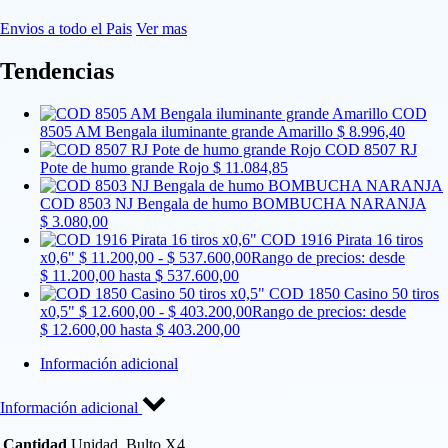
Envios a todo el Pais
Ver mas
Tendencias
COD
8505 AM Bengala iluminante grande Amarillo
$
8.996,40
COD 8507 RJ
Pote de humo grande Rojo
$
11.084,85
COD 8503 NJ Bengala de humo BOMBUCHA NARANJA
$
3.080,00
COD 1916 Pirata 16 tiros
x0,6"
$
11.200,00
-
$
537.600,00
Rango de precios: desde
$ 11.200,00 hasta $ 537.600,00
COD 1850 Casino 50 tiros
x0,5"
$
12.600,00
-
$
403.200,00
Rango de precios: desde
$ 12.600,00 hasta $ 403.200,00
Información adicional
Información adicional
Cantidad
Unidad, Bulto X4