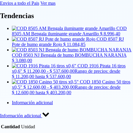
Envios a todo el Pais
Ver mas
Tendencias
COD
8505 AM Bengala iluminante grande Amarillo
$
8.996,40
COD 8507 RJ
Pote de humo grande Rojo
$
11.084,85
COD 8503 NJ Bengala de humo BOMBUCHA NARANJA
$
3.080,00
COD 1916 Pirata 16 tiros
x0,6"
$
11.200,00
-
$
537.600,00
Rango de precios: desde
$ 11.200,00 hasta $ 537.600,00
COD 1850 Casino 50 tiros
x0,5"
$
12.600,00
-
$
403.200,00
Rango de precios: desde
$ 12.600,00 hasta $ 403.200,00
Información adicional
Información adicional
Cantidad
Unidad