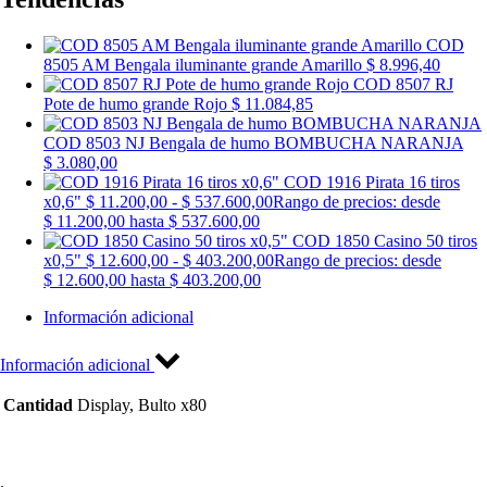
COD
8505 AM Bengala iluminante grande Amarillo
$
8.996,40
COD 8507 RJ
Pote de humo grande Rojo
$
11.084,85
COD 8503 NJ Bengala de humo BOMBUCHA NARANJA
$
3.080,00
COD 1916 Pirata 16 tiros
x0,6"
$
11.200,00
-
$
537.600,00
Rango de precios: desde
$ 11.200,00 hasta $ 537.600,00
COD 1850 Casino 50 tiros
x0,5"
$
12.600,00
-
$
403.200,00
Rango de precios: desde
$ 12.600,00 hasta $ 403.200,00
Información adicional
Información adicional
Cantidad
Display, Bulto x80
.