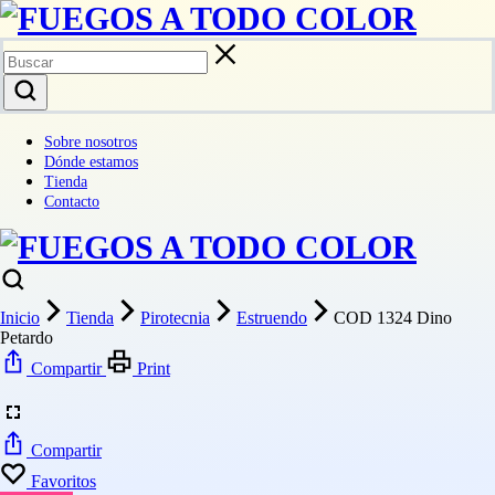
Sobre nosotros
Dónde estamos
Tienda
Contacto
Inicio
Tienda
Pirotecnia
Estruendo
COD 1324 Dino
Petardo
Compartir
Print
Compartir
Favoritos