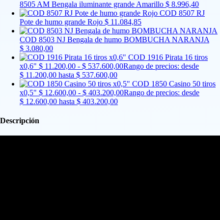
8505 AM Bengala iluminante grande Amarillo
$
8.996,40
COD 8507 RJ
Pote de humo grande Rojo
$
11.084,85
COD 8503 NJ Bengala de humo BOMBUCHA NARANJA
$
3.080,00
COD 1916 Pirata 16 tiros
x0,6"
$
11.200,00
-
$
537.600,00
Rango de precios: desde
$ 11.200,00 hasta $ 537.600,00
COD 1850 Casino 50 tiros
x0,5"
$
12.600,00
-
$
403.200,00
Rango de precios: desde
$ 12.600,00 hasta $ 403.200,00
Descripción