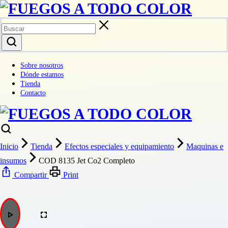
Sobre nosotros
Dónde estamos
Tienda
Contacto
Inicio
Tienda
Efectos especiales y equipamiento
Maquinas e
insumos
COD 8135 Jet Co2 Completo
Compartir
Print