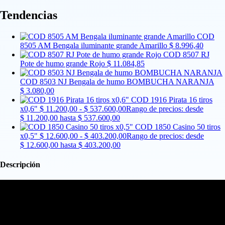
Tendencias
COD
8505 AM Bengala iluminante grande Amarillo
$
8.996,40
COD 8507 RJ
Pote de humo grande Rojo
$
11.084,85
COD 8503 NJ Bengala de humo BOMBUCHA NARANJA
$
3.080,00
COD 1916 Pirata 16 tiros
x0,6"
$
11.200,00
-
$
537.600,00
Rango de precios: desde
$ 11.200,00 hasta $ 537.600,00
COD 1850 Casino 50 tiros
x0,5"
$
12.600,00
-
$
403.200,00
Rango de precios: desde
$ 12.600,00 hasta $ 403.200,00
Descripción