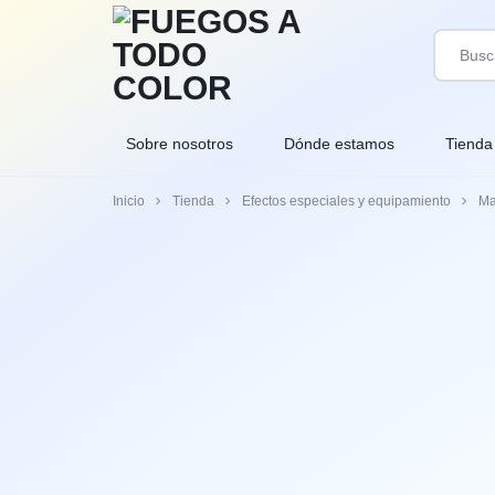
FUEGOS
FUEGOS
Sobre nosotros
Dónde estamos
Tienda
A
ARTIFICIALES
Inicio
Tienda
Efectos especiales y equipamiento
Ma
TODO
DE
COLOR
CALIDAD