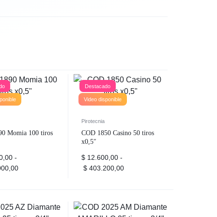
do
Destacado
ponible
Video disponible
Pirotecnia
0 Momia 100 tiros
COD 1850 Casino 50 tiros
x0,5″
0,00
-
$
12.600,00
-
00,00
$
403.200,00