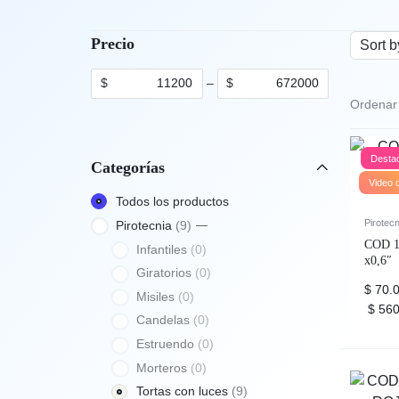
Precio
Sort b
$
–
$
Ordenar
Desta
Categorías
Video 
Todos los productos
Pirotecn
Pirotecnia
9
COD 19
Infantiles
0
x0,6″
Giratorios
0
$
70.0
Misiles
0
$
560
Candelas
0
Estruendo
0
Morteros
0
Tortas con luces
9