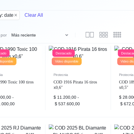
×
y: date
Clear All
 por
cado
Destacado
Destaca
disponible
Video disponible
Video dis
ia
Pirotecnia
Pirotecnia
90 Toxic 100 tiros
COD 1916 Pirata 16 tiros
COD 189
x0,6″
x0,5″
00,00
-
$
11.200,00
-
$
28.00
.000,00
$
537.600,00
$
672.0