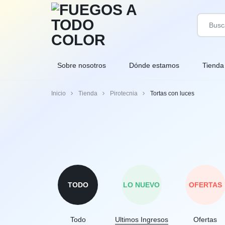
FUEGOS
FUEGOS
Sobre nosotros
Dónde estamos
Tienda
A
ARTIFICIALES
Inicio
Tienda
Pirotecnia
Tortas con luces
TODO
DE
COLOR
CALIDAD
TODO
LO NUEVO
OFERTAS
Todo
Ultimos Ingresos
Ofertas