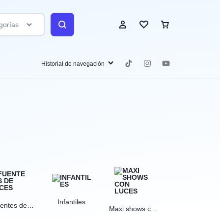
gorías
Historial de navegación
Ingresar
Crear mi cuenta
Favoritos
Infantiles
entes de
Shows con luce
Maxi shows con
luces
luces