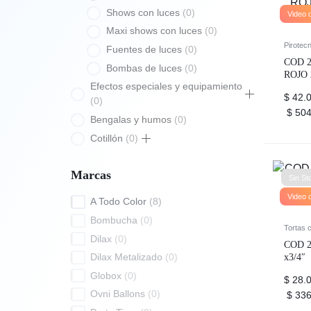
Shows con luces
0
Video 
Maxi shows con luces
0
Pirotecn
Fuentes de luces
0
COD 2
Bombas de luces
0
ROJO 2
Efectos especiales y equipamiento
$
42.0
0
$
504
Bengalas y humos
0
Cotillón
0
Marcas
Sin St
Video 
A Todo Color
8
Bombucha
0
Tortas 
Dilax
0
COD 20
Dilax Metalizado
0
x3/4″
Globox
0
$
28.0
Ovni Ballons
0
$
336