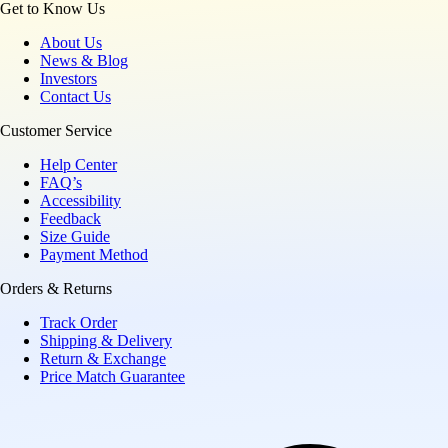
Get to Know Us
About Us
News & Blog
Investors
Contact Us
Customer Service
Help Center
FAQ’s
Accessibility
Feedback
Size Guide
Payment Method
Orders & Returns
Track Order
Shipping & Delivery
Return & Exchange
Price Match Guarantee